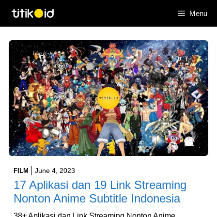
Skip
Menu
to
content
June 4, 2023
FILM
17 Aplikasi dan 19 Link Streaming
Nonton Anime Subtitle Indonesia
38+ Aplikasi dan Link Streaming Nonton Anime