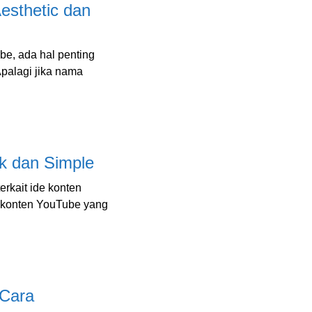
sthetic dan
be, ada hal penting
Apalagi jika nama
k dan Simple
erkait ide konten
e konten YouTube yang
 Cara