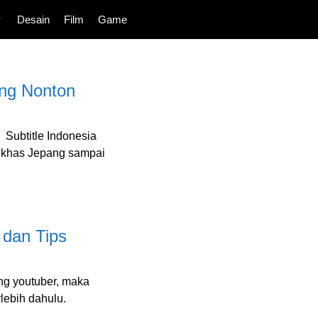
Desain
Film
Game
ing Nonton
 Subtitle Indonesia
n khas Jepang sampai
 dan Tips
ng youtuber, maka
lebih dahulu.