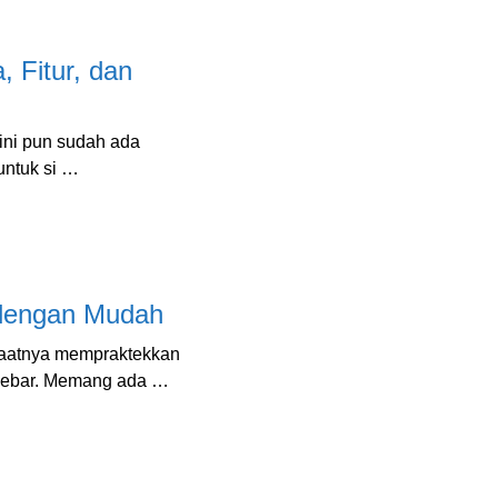
 Fitur, dan
ini pun sudah ada
untuk si …
 dengan Mudah
saatnya mempraktekkan
h lebar. Memang ada …