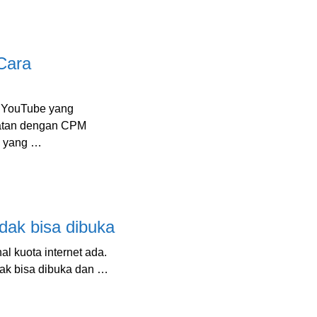
Cara
 YouTube yang
patan dengan CPM
n yang …
dak bisa dibuka
 kuota internet ada.
dak bisa dibuka dan …