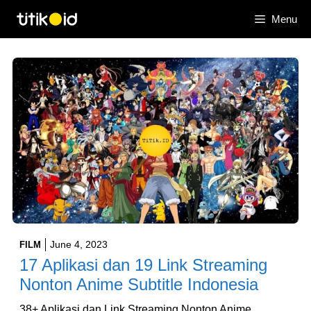
Skip
Menu
to
content
June 4, 2023
FILM
17 Aplikasi dan 19 Link Streaming
Nonton Anime Subtitle Indonesia
38+ Aplikasi dan Link Streaming Nonton Anime