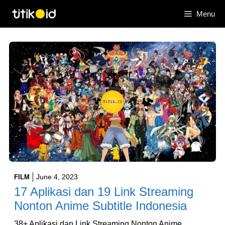
Skip
Menu
to
content
June 4, 2023
FILM
17 Aplikasi dan 19 Link Streaming
Nonton Anime Subtitle Indonesia
38+ Aplikasi dan Link Streaming Nonton Anime