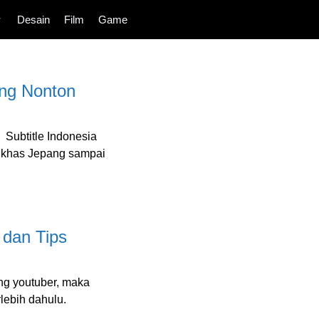
Desain
Film
Game
ing Nonton
 Subtitle Indonesia
n khas Jepang sampai
 dan Tips
ng youtuber, maka
lebih dahulu.