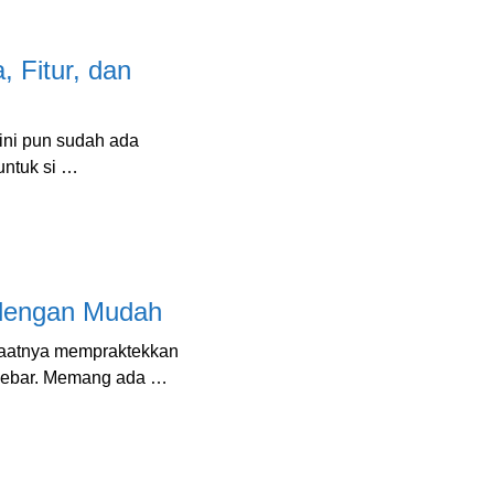
 Fitur, dan
ini pun sudah ada
untuk si …
 dengan Mudah
saatnya mempraktekkan
h lebar. Memang ada …