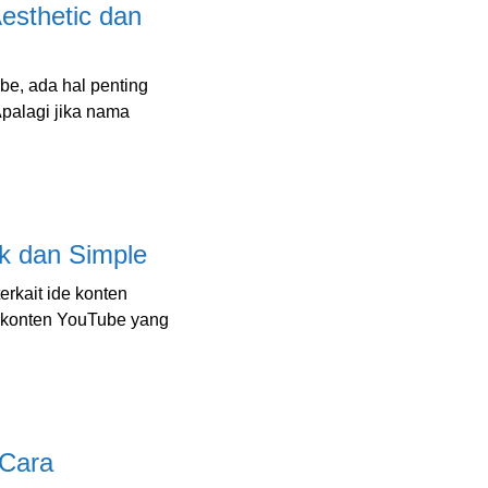
sthetic dan
be, ada hal penting
Apalagi jika nama
k dan Simple
erkait ide konten
e konten YouTube yang
 Cara