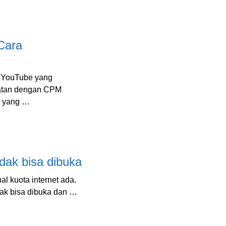
Cara
 YouTube yang
patan dengan CPM
n yang …
dak bisa dibuka
 kuota internet ada.
dak bisa dibuka dan …