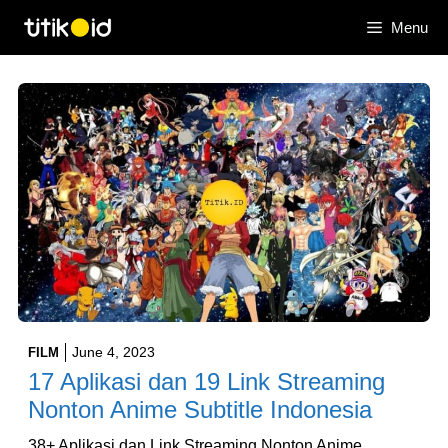
Skip
Menu
to
content
June 4, 2023
FILM
17 Aplikasi dan 19 Link Streaming
Nonton Anime Subtitle Indonesia
38+ Aplikasi dan Link Streaming Nonton Anime