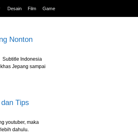
Desain
Film
Game
ing Nonton
 Subtitle Indonesia
n khas Jepang sampai
 dan Tips
ng youtuber, maka
lebih dahulu.