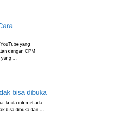
Cara
 YouTube yang
patan dengan CPM
n yang …
dak bisa dibuka
 kuota internet ada.
dak bisa dibuka dan …