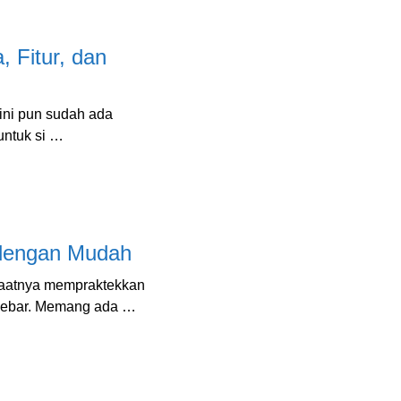
 Fitur, dan
ini pun sudah ada
untuk si …
 dengan Mudah
saatnya mempraktekkan
h lebar. Memang ada …