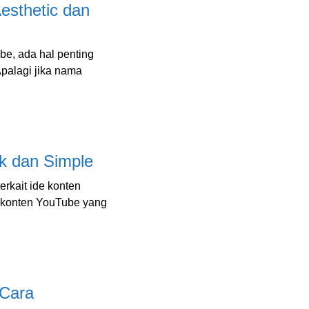
sthetic dan
be, ada hal penting
Apalagi jika nama
k dan Simple
erkait ide konten
e konten YouTube yang
 Cara