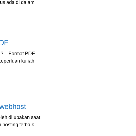
rus ada di dalam
PDF
? – Format PDF
keperluan kuliah
Dwebhost
oleh dilupakan saat
hosting terbaik.