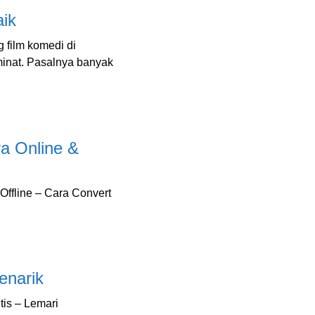
aik
 film komedi di
minat. Pasalnya banyak
a Online &
ffline – Cara Convert
enarik
tis – Lemari