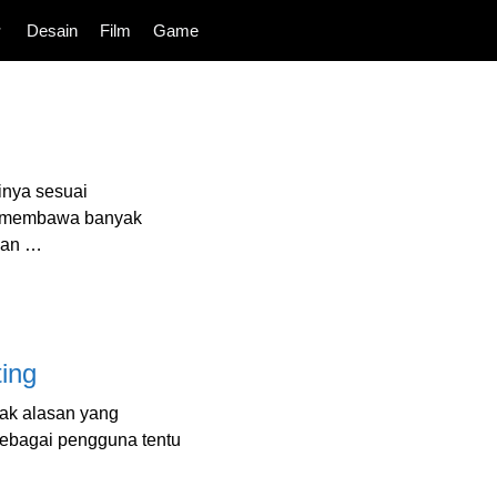
Desain
Film
Game
inya sesuai
ni membawa banyak
aan …
ing
ak alasan yang
ebagai pengguna tentu