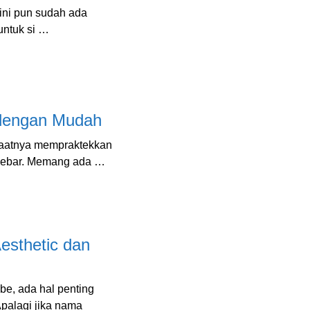
ini pun sudah ada
untuk si …
 dengan Mudah
saatnya mempraktekkan
h lebar. Memang ada …
sthetic dan
be, ada hal penting
Apalagi jika nama