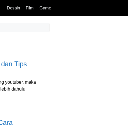
Desain
Film
Game
 dan Tips
ng youtuber, maka
lebih dahulu.
Cara