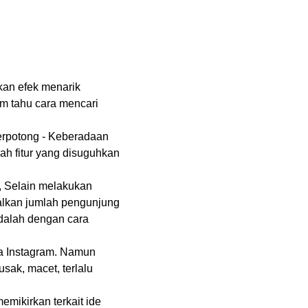
kan efek menarik
m tahu cara mencari
erpotong - Keberadaan
uah fitur yang disuguhkan
, Selain melakukan
malkan jumlah pengunjung
dalah dengan cara
ta Instagram. Namun
ak, macet, terlalu
emikirkan terkait ide