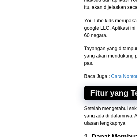
itu, akan dijelaskan seca
YouTube kids merupakan
google LLC. Aplikasi ini
60 negara.
Tayangan yang ditampung
yang akan mendukung pe
pas.
Baca Juga :
Cara Nonto
Fitur yang T
Setelah mengetahui sekil
yang ada di dalamnya. 
ulasan lengkapnya:
1. Dapat Membua