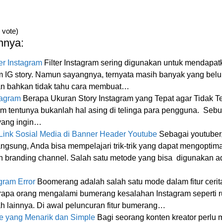
1 vote)
nnya:
er Instagram
Filter Instagram sering digunakan untuk mendapat
 IG story. Namun sayangnya, ternyata masih banyak yang belu
 dan bahkan tidak tahu cara membuat…
tagram
Berapa Ukuran Story Instagram yang Tepat agar Tidak T
gram tentunya bukanlah hal asing di telinga para pengguna. Seb
yang ingin…
ink Sosial Media di Banner Header Youtube
Sebagai youtuber
angsung, Anda bisa mempelajari trik-trik yang dapat mengopti
 branding channel. Salah satu metode yang bisa digunakan a
ram Error
Boomerang adalah salah satu mode dalam fitur ceri
apa orang mengalami bumerang kesalahan Instagram seperti rus
h lainnya. Di awal peluncuran fitur bumerang…
e yang Menarik dan Simple
Bagi seorang konten kreator perlu m