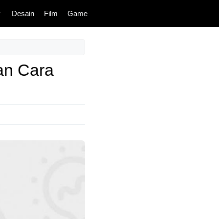
Desain
Film
Game
an Cara