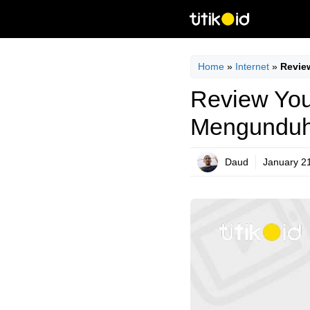
Skip
to
content
Home
»
Internet
»
Revie
Review You
Mengundu
Daud
January 2