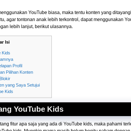
menggunakan YouTube biasa, maka tentu konten yang ditayang
 itu, agar tontonan anak lebih terkontrol, dapat menggunakan Y
gan lebih lanjut, berikut ulasannya.
ar Isi
 Kids
alamnya
apan Profil
lan Pilihan Konten
Blokir
ten yang Saya Setujui
e Kids
tang YouTube Kids
ng fitur apa saja yang ada di YouTube kids, maka pahami ter
uTube kids. Mungkin mama masih belum begitu paham dengan ap