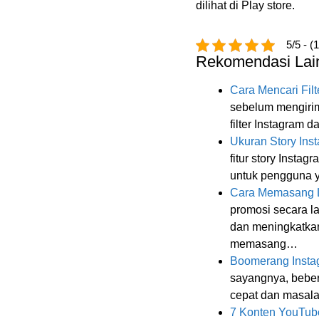
dilihat di Play store.
5/5 - (
Rekomendasi Lai
Cara Mencari Filt
sebelum mengirim
filter Instagram
Ukuran Story Ins
fitur story Insta
untuk pengguna 
Cara Memasang L
promosi secara l
dan meningkatkan
memasang…
Boomerang Instag
sayangnya, beber
cepat dan masala
7 Konten YouTub