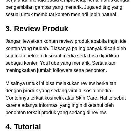
pengambilan gambar yang menarik. Juga editing yang
sesuai untuk membuat konten menjadi lebih natural.
3. Review Produk
Jangan lewatkan konten review produk apabila ingin ide
konten yang mudah. Biasanya paling banyak dicari oleh
sejumlah netizen di sosial media serta bisa dijadikan
sebagai konten YouTube yang menarik. Serta akan
meningkatkan jumlah followers serta penonton.
Misalnya untuk ini bisa melakukan review berkaitan
dengan produk yang sedang viral di sosial media.
Contohnya terkait kosmetik atau Skin Care. Hal tersebut
karena adanya informasi yang ingin diketahui oleh
penonton terkait produk yang sedang di review.
4. Tutorial