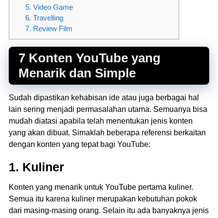
5. Video Game
6. Travelling
7. Review Film
7 Konten YouTube yang
Menarik dan Simple
Sudah dipastikan kehabisan ide atau juga berbagai hal
lain sering menjadi permasalahan utama. Semuanya bisa
mudah diatasi apabila telah menentukan jenis konten
yang akan dibuat. Simaklah beberapa referensi berkaitan
dengan konten yang tepat bagi YouTube:
1. Kuliner
Konten yang menarik untuk YouTube pertama kuliner.
Semua itu karena kuliner merupakan kebutuhan pokok
dari masing-masing orang. Selain itu ada banyaknya jenis