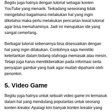
Begitu juga halnya dengan tutorial sebagai konten
YouTube yang menarik. Terkadang seseorang tidak
mengetahui bagaimana melakukan hal yang ingin
diketahui maka perlu melakukan pencarian lewat tutorial
agar bisa memahaminya. Jadi ini merupakan ide yang
sangat cemerlang.
Berbagai tutorial sebenarnya bisa disesuaikan dengan
hal yang ingin dilakukan. Contohnya saja memiliki
ketertarikan dalam bidang olahraga memasak atau mesin.
Tetapi juga harus menitikberatkan pada informasi serta
penyajian gambar yang baik agar mudah dipahami oleh
penonton.
5. Video Game
Begitu juga halnya untuk sebuah video game ini termasuk
dalam hal yang mendulang popularitas untuk seorang
konten kreator. Apalagi kini banyak konten kreator yang