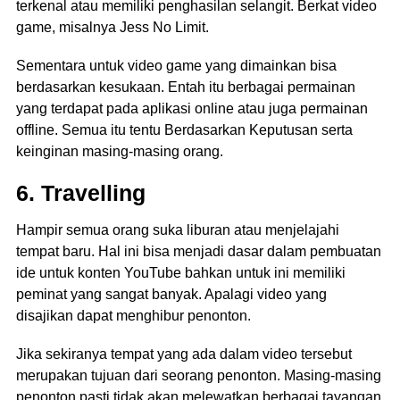
terkenal atau memiliki penghasilan selangit. Berkat video
game, misalnya Jess No Limit.
Sementara untuk video game yang dimainkan bisa
berdasarkan kesukaan. Entah itu berbagai permainan
yang terdapat pada aplikasi online atau juga permainan
offline. Semua itu tentu Berdasarkan Keputusan serta
keinginan masing-masing orang.
6. Travelling
Hampir semua orang suka liburan atau menjelajahi
tempat baru. Hal ini bisa menjadi dasar dalam pembuatan
ide untuk konten YouTube bahkan untuk ini memiliki
peminat yang sangat banyak. Apalagi video yang
disajikan dapat menghibur penonton.
Jika sekiranya tempat yang ada dalam video tersebut
merupakan tujuan dari seorang penonton. Masing-masing
penonton pasti tidak akan melewatkan berbagai tayangan