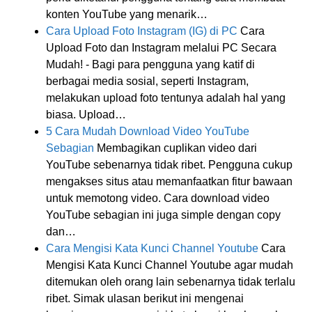
konten YouTube yang menarik…
Cara Upload Foto Instagram (IG) di PC
Cara
Upload Foto dan Instagram melalui PC Secara
Mudah! - Bagi para pengguna yang katif di
berbagai media sosial, seperti Instagram,
melakukan upload foto tentunya adalah hal yang
biasa. Upload…
5 Cara Mudah Download Video YouTube
Sebagian
Membagikan cuplikan video dari
YouTube sebenarnya tidak ribet. Pengguna cukup
mengakses situs atau memanfaatkan fitur bawaan
untuk memotong video. Cara download video
YouTube sebagian ini juga simple dengan copy
dan…
Cara Mengisi Kata Kunci Channel Youtube
Cara
Mengisi Kata Kunci Channel Youtube agar mudah
ditemukan oleh orang lain sebenarnya tidak terlalu
ribet. Simak ulasan berikut ini mengenai