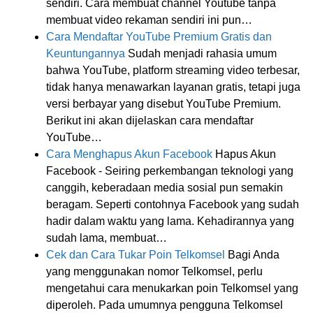
sendiri. Cara membuat channel Youtube tanpa
membuat video rekaman sendiri ini pun…
Cara Mendaftar YouTube Premium Gratis dan
Keuntungannya
Sudah menjadi rahasia umum
bahwa YouTube, platform streaming video terbesar,
tidak hanya menawarkan layanan gratis, tetapi juga
versi berbayar yang disebut YouTube Premium.
Berikut ini akan dijelaskan cara mendaftar
YouTube…
Cara Menghapus Akun Facebook
Hapus Akun
Facebook - Seiring perkembangan teknologi yang
canggih, keberadaan media sosial pun semakin
beragam. Seperti contohnya Facebook yang sudah
hadir dalam waktu yang lama. Kehadirannya yang
sudah lama, membuat…
Cek dan Cara Tukar Poin Telkomsel
Bagi Anda
yang menggunakan nomor Telkomsel, perlu
mengetahui cara menukarkan poin Telkomsel yang
diperoleh. Pada umumnya pengguna Telkomsel