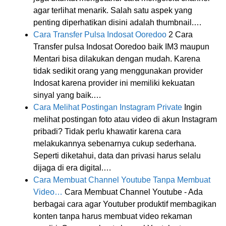
agar terlihat menarik. Salah satu aspek yang
penting diperhatikan disini adalah thumbnail.…
Cara Transfer Pulsa Indosat Ooredoo
2 Cara
Transfer pulsa Indosat Ooredoo baik IM3 maupun
Mentari bisa dilakukan dengan mudah. Karena
tidak sedikit orang yang menggunakan provider
Indosat karena provider ini memiliki kekuatan
sinyal yang baik.…
Cara Melihat Postingan Instagram Private
Ingin
melihat postingan foto atau video di akun Instagram
pribadi? Tidak perlu khawatir karena cara
melakukannya sebenarnya cukup sederhana.
Seperti diketahui, data dan privasi harus selalu
dijaga di era digital.…
Cara Membuat Channel Youtube Tanpa Membuat
Video…
Cara Membuat Channel Youtube - Ada
berbagai cara agar Youtuber produktif membagikan
konten tanpa harus membuat video rekaman