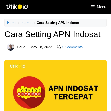
Skip
Menu
to
content
Home
»
Internet
»
Cara Setting APN Indosat
Cara Setting APN Indosat
Daud
May 18, 2022
0 Comments