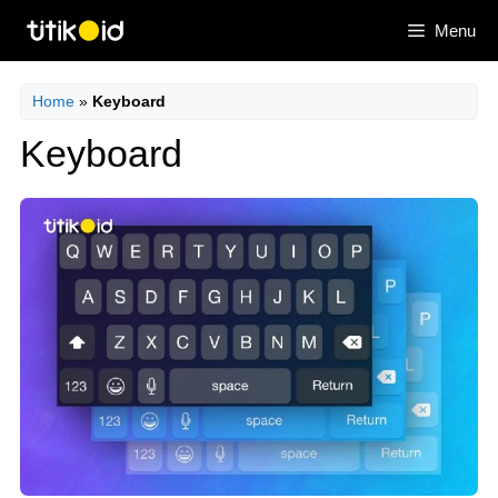
Skip
Menu
to
content
Home
»
Keyboard
Keyboard