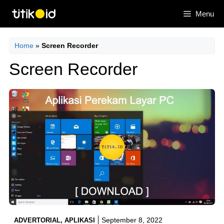
Skip
Menu
to
content
Home
»
Screen Recorder
Screen Recorder
September 8, 2022
ADVERTORIAL
,
APLIKASI