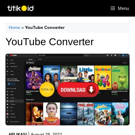
Skip
Menu
to
content
Home
»
YouTube Converter
YouTube Converter
August 29, 2022
APLIKASI