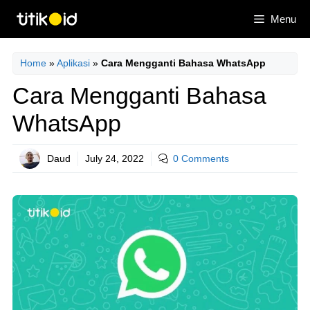
Skip
Menu
to
content
Home
»
Aplikasi
»
Cara Mengganti Bahasa WhatsApp
Cara Mengganti Bahasa
WhatsApp
Daud
July 24, 2022
0 Comments