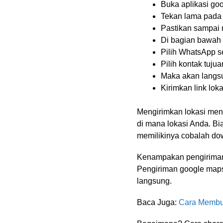
Buka aplikasi go
Tekan lama pada 
Pastikan sampai m
Di bagian bawah 
Pilih WhatsApp 
Pilih kontak tuju
Maka akan langsu
Kirimkan link loka
Mengirimkan lokasi men
di mana lokasi Anda. B
memilikinya cobalah dow
Kenampakan pengiriman
Pengiriman google maps
langsung.
Baca Juga:
Cara Membu