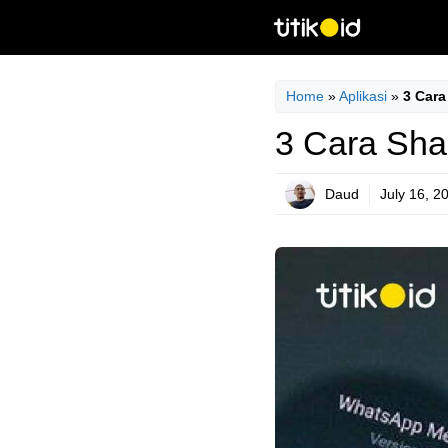
Skip
to
content
Home
»
Aplikasi
»
3 Cara
3 Cara Sha
Daud
July 16, 2