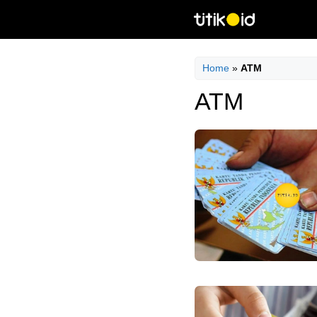
Skip
to
content
Home
»
ATM
ATM