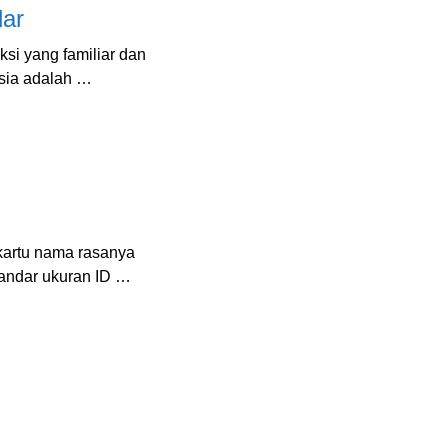
dar
ksi yang familiar dan
esia adalah …
kartu nama rasanya
andar ukuran ID …