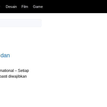
Desain
Film
Game
 dan
national – Setiap
asti diwajibkan