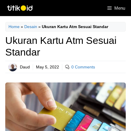
Skip
Menu
to
content
Home
»
Desain
»
Ukuran Kartu Atm Sesuai Standar
Ukuran Kartu Atm Sesuai
Standar
Daud
May 5, 2022
0 Comments