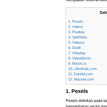
Daft
1. Pexels
2. Videvo
3. Pixabay
4. SplitShire
5. Videezy
6. Distill
7. Vidsplay
8. Videoblocks
9. Mixkit.co
10. Lifeofvids.com
11. Dareful.com
12. Mazwai.com
1. Pexels
Pexels didirikan pada t
menyediakan vector dan