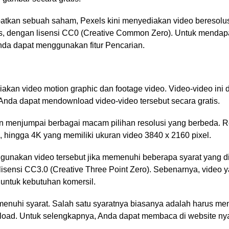
tkan sebuah saham, Pexels kini menyediakan video beresolu
is, dengan lisensi CC0 (Creative Common Zero). Untuk mendapa
 Anda dapat menggunakan fitur Pencarian.
kan video motion graphic dan footage video. Video-video ini d
Anda dapat mendownload video-video tersebut secara gratis.
an menjumpai berbagai macam pilihan resolusi yang berbeda. Re
 hingga 4K yang memiliki ukuran video 3840 x 2160 pixel.
nakan video tersebut jika memenuhi beberapa syarat yang dit
lisensi CC3.0 (Creative Three Point Zero). Sebenarnya, video ya
 untuk kebutuhan komersil.
nuhi syarat. Salah satu syaratnya biasanya adalah harus m
nload. Untuk selengkapnya, Anda dapat membaca di website nya