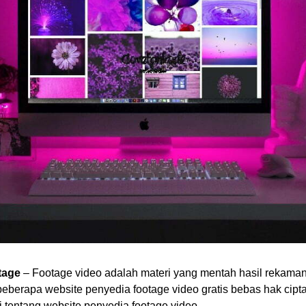
tage
– Footage video adalah materi yang mentah hasil rekama
 beberapa
website penyedia footage video gratis bebas hak cipt
tentang website penyedia footage video.