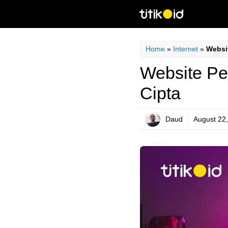
Skip
to
content
Home
»
Internet
»
Websi
Website Pe
Cipta
Daud
August 22