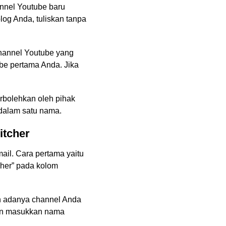
nnel Youtube baru
og Anda, tuliskan tanpa
Channel Youtube yang
be pertama Anda. Jika
erbolehkan oleh pihak
alam satu nama.
itcher
ail. Cara pertama yaitu
her” pada kolom
n adanya channel Anda
dian masukkan nama