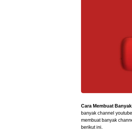
Cara Membuat Banyak 
banyak channel youtube
membuat banyak channe
berikut ini.