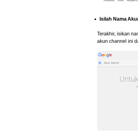
Isilah Nama Aku
Terakhir, isikan 
akun channel ini 