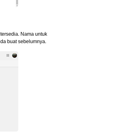
 tersedia. Nama untuk
nda buat sebelumnya.