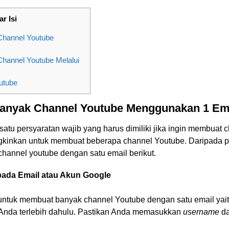
ar Isi
hannel Youtube
annel Youtube Melalui
utube
anyak Channel Youtube Menggunakan 1 Em
atu persyaratan wajib yang harus dimiliki jika ingin membuat
kinkan untuk membuat beberapa channel Youtube. Daripada p
hannel youtube dengan satu email berikut.
ada Email atau Akun Google
ntuk membuat banyak channel Youtube dengan satu email yai
Anda terlebih dahulu. Pastikan Anda memasukkan
username
da