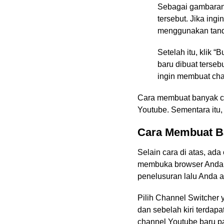
Sebagai gambaran,
tersebut. Jika in
menggunakan tanda 
Setelah itu, klik 
baru dibuat terse
ingin membuat cha
Cara membuat banyak ch
Youtube. Sementara itu
Cara Membuat Ba
Selain cara di atas, ad
membuka browser Anda k
penelusuran lalu Anda 
Pilih Channel Switcher
dan sebelah kiri terdap
channel Youtube baru p