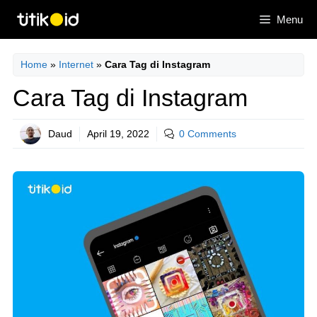
Skip
Menu
to
content
Home
»
Internet
»
Cara Tag di Instagram
Cara Tag di Instagram
Daud
April 19, 2022
0 Comments