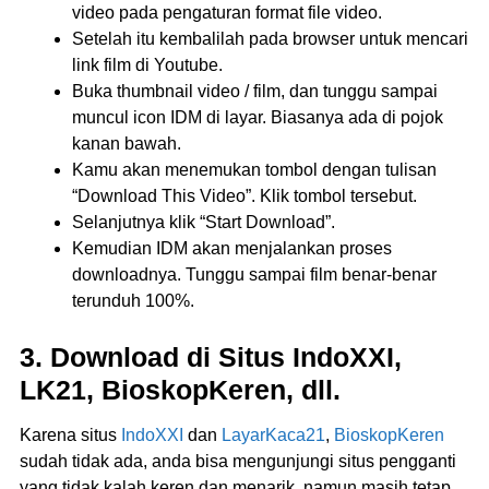
video pada pengaturan format file video.
Setelah itu kembalilah pada browser untuk mencari
link film di Youtube.
Buka thumbnail video / film, dan tunggu sampai
muncul icon IDM di layar. Biasanya ada di pojok
kanan bawah.
Kamu akan menemukan tombol dengan tulisan
“Download This Video”. Klik tombol tersebut.
Selanjutnya klik “Start Download”.
Kemudian IDM akan menjalankan proses
downloadnya. Tunggu sampai film benar-benar
terunduh 100%.
3. Download di Situs IndoXXI,
LK21, BioskopKeren, dll.
Karena situs
IndoXXI
dan
LayarKaca21
,
BioskopKeren
sudah tidak ada, anda bisa mengunjungi situs pengganti
yang tidak kalah keren dan menarik, namun masih tetap