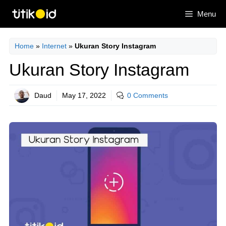
Skip
Menu
to
content
Home
»
Internet
»
Ukuran Story Instagram
Ukuran Story Instagram
Daud
May 17, 2022
0 Comments