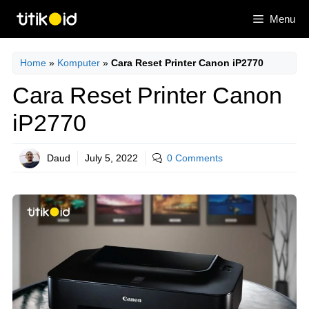
Skip
Menu
to
content
Home
»
Komputer
»
Cara Reset Printer Canon iP2770
Cara Reset Printer Canon
iP2770
Daud
July 5, 2022
0 Comments