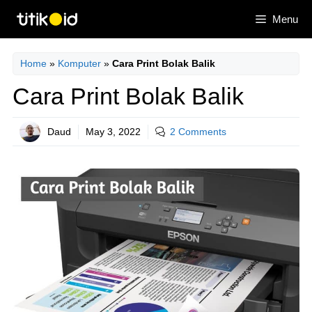
Skip
Menu
to
content
Home
»
Komputer
»
Cara Print Bolak Balik
Cara Print Bolak Balik
Daud
May 3, 2022
2 Comments