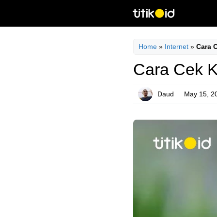
Skip
to
content
Home
»
Internet
»
Cara 
Cara Cek K
Daud
May 15, 2