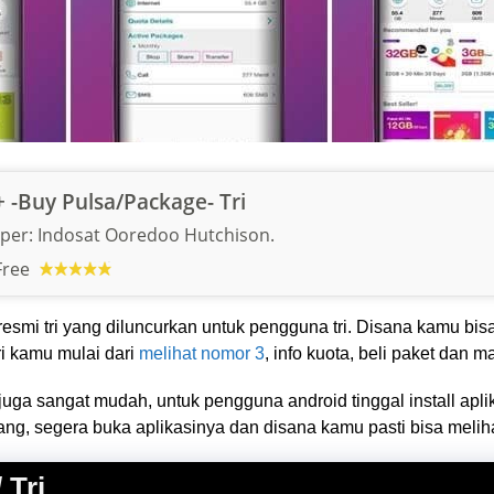
 -Buy Pulsa/Package- Tri
per:
Indosat Ooredoo Hutchison.
Free
 resmi tri yang diluncurkan untuk pengguna tri. Disana kamu bi
tri kamu mulai dari
melihat nomor 3
, info kuota, beli paket dan 
a sangat mudah, untuk pengguna android tinggal install aplik
ng, segera buka aplikasinya dan disana kamu pasti bisa melihat
 Tri