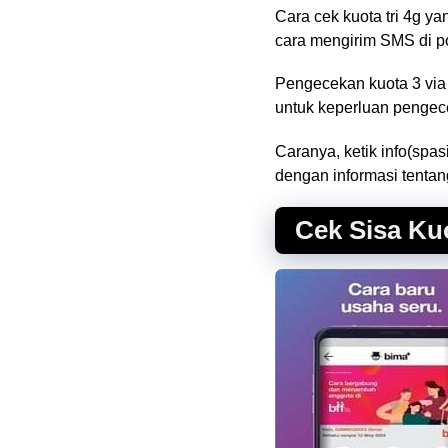
Cara cek kuota tri 4g 
cara mengirim SMS di p
Pengecekan kuota 3 via
untuk keperluan pengece
Caranya, ketik info(spa
dengan informasi tentang
Cek Sisa Ku