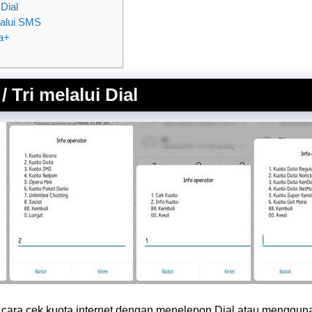
 Dial
lalui SMS
a+
 Tri melalui Dial
h cara cek kuota internet dengan menelepon Dial atau mengg